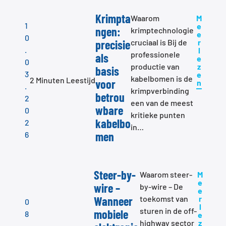
Krimpta
Waarom
M
1
e
ngen:
krimptechnologie
e
0
precisie
cruciaal is Bij de
r
.
l
professionele
als
e
0
productie van
z
basis
3
e
kabelbomen is de
2 Minuten Leestijd
voor
n
.
krimpverbinding
betrou
2
een van de meest
wbare
0
kritieke punten
kabelbo
2
in…
men
6
Steer-by-
Waarom steer-
M
e
wire –
by-wire – De
e
Wanneer
toekomst van
r
0
l
sturen in de off-
mobiele
8
e
highway sector
z
.