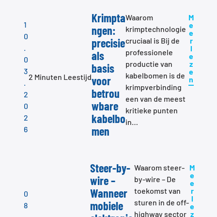
Krimpta
Waarom
M
1
e
ngen:
krimptechnologie
e
0
precisie
cruciaal is Bij de
r
.
l
professionele
als
e
0
productie van
z
basis
3
e
kabelbomen is de
2 Minuten Leestijd
voor
n
.
krimpverbinding
betrou
2
een van de meest
wbare
0
kritieke punten
kabelbo
2
in…
men
6
Steer-by-
Waarom steer-
M
e
wire –
by-wire – De
e
Wanneer
toekomst van
r
0
l
sturen in de off-
mobiele
8
e
highway sector
z
.